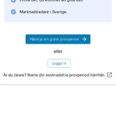
Prova det, du kommer att gilla det!
Marknadsledare i Sverige.
Påbörja din gratis provperiod
eller
Logga in
Är du lärare? Starta din kostnadsfria provperiod härifrån.