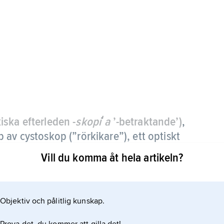
ska efterleden -
skopiʹa
’-betraktande’)
,
 av cystoskop (”rörkikare”), ett optiskt
nröret förs in i blåsan.
Vill du komma åt hela artikeln?
en för att påvisa eller utesluta sjukdomar i
a cystoskopet konstruerades av tysken Max Nitze
Objektiv och pålitlig kunskap.
f Leiter. En primitiv modell visades 1877. Det 1879
låsans inre och var försett med ett linssystem som