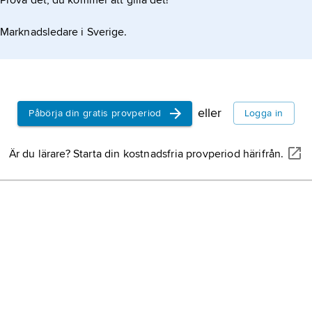
Prova det, du kommer att gilla det!
Marknadsledare i Sverige.
eller
Påbörja din gratis provperiod
Logga in
Är du lärare? Starta din kostnadsfria provperiod härifrån.