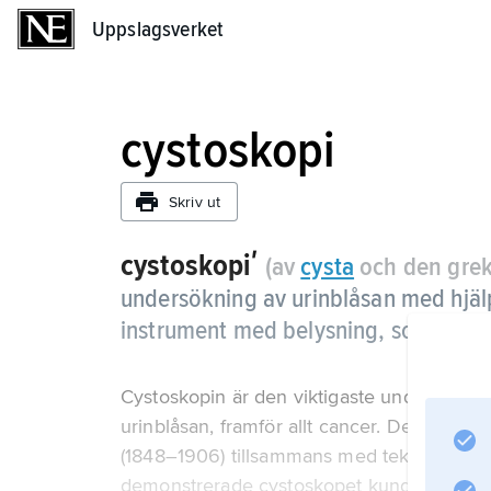
Uppslagsverket
Uppslagsverket
cystoskopi
Skriv ut
cystoskopiʹ
(av
cysta
och den greki
undersökning av urinblåsan med hjälp
instrument med belysning, som via uri
Cystoskopin är den viktigaste undersökning
urinblåsan, framför allt cancer. Det först
(1848–1906) tillsammans med teknikern Jose
demonstrerade cystoskopet kunde belysa b