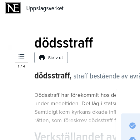
Uppslagsverket
Uppslagsverket
dödsstraff
Skriv ut
1
/
4
dödsstraff,
straff bestående av avr
Dödsstraff har förekommit hos de flesta folk
under medeltiden. Det låg i statsmaktens i
Samtidigt kom kyrkans ökade inflytande i 
rätten, som föreskrev dödsstraff för ett stort
Verkställandet av död