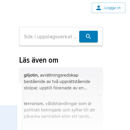
Logga in
Läs även om
giljotin,
avrättningsredskap
bestående av två upprättstående
stolpar, upptill förenade av en
tvärbjälke, samt en mellan stolparna
löpande snedställd kniv, som vid
terrorism,
våldshandlingar som är
avrättningen frigörs och faller ned
politiskt betingade och syftar till att
mot halsen på den person som ska
påverka samhället eller ett lands
avrättas.
politik utan hänsyn till om oskyldiga
drabbas.