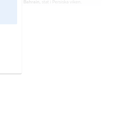
Bahrain,
stat i Persiska viken.
Singapore
, stat i sydöstra Asien.
Sverige,
stat på Skandinaviska
halvön, norra Europa.
Rwanda,
stat i östra Centralafrika.
Benin,
till 1975
Dahomey
, stat i
Västafrika.
Nordkorea,
stat i Östasien.
Finland,
stat i Nordeuropa.