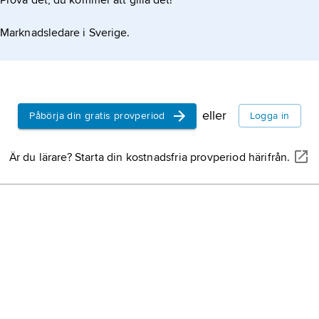
Prova det, du kommer att gilla det!
Marknadsledare i Sverige.
eller
Påbörja din gratis provperiod
Logga in
Är du lärare? Starta din kostnadsfria provperiod härifrån.