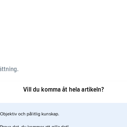
ättning.
. I västerlandet fick dödsstraffet stor spridning
Vill du komma åt hela artikeln?
ntresse att med kraft bekämpa brottsligheten.
samhället att medföra reception av den mosaiska
 antal brott.
Objektiv och pålitlig kunskap.
sstraff