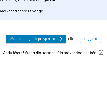
Prova det, du kommer att gilla det!
Marknadsledare i Sverige.
eller
Påbörja din gratis provperiod
Logga in
Är du lärare? Starta din kostnadsfria provperiod härifrån.