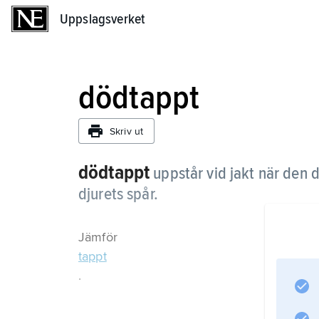
Uppslagsverket
Uppslagsverket
dödtappt
Skriv ut
dödtappt
uppstår vid jakt när den 
djurets spår.
Jämför
tappt
.