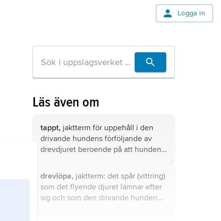
Logga in
Läs även om
tappt,
jaktterm för uppehåll i den
drivande hundens förföljande av
drevdjuret beroende på att hunden
”tappat” spåret, t.ex. därför att
drevdjuret ändrat riktning eller följer
drevlöpa,
jaktterm: det spår (vittring)
en väg där vittringen blir svag.
som det flyende djuret lämnar efter
sig och som den drivande hunden
följer.