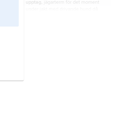
upptag,
jägarterm för det moment
under jakt med drivande hund då
djuret skräms upp och drevet börjar.
drev
kallas två jaktmetoder.
vinddrivare,
jägarterm för en hund
som följer viltets kroppsvittring med
högt huvud och ofta genskjuter
djuret.
rotare,
jägarterm, oftast för drivande
hund som under arbete på upptag
eller tappt envist genomsöker,
rotar
i
, samma område utan att få kontakt
med viltet.
jaktsignaler
blåses i jakthorn men
förekommer numera ganska sällan.
blindpipa,
osjälvständig, drivande