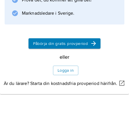
Prova det, du kommer att gilla det!
användas för att täcka ingångar till
Marknadsledare i Sverige.
Information om artikeln
Påbörja din gratis provperiod
eller
Logga in
Är du lärare? Starta din kostnadsfria provperiod härifrån.