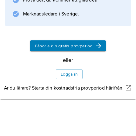
Prova det, du kommer att gilla det!
Marknadsledare i Sverige.
Påbörja din gratis provperiod
eller
Logga in
Är du lärare? Starta din kostnadsfria provperiod härifrån.