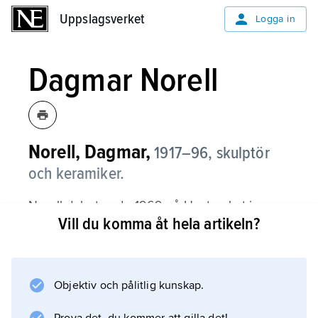
Uppslagsverket
Uppslagsverket
Logga in
Dagmar Norell
Norell, Dagmar,
1917–96, skulptör
och keramiker.
Norell debuterade 1969 på Hantverket i
Vill du komma åt hela artikeln?
Stockholm. Hennes specialitet var skulpterade
kärl i keramik. Med sina till en början
glaserade, senare huvudsakligen oglaserade
figurkärl skapade hon poetiska former, ofta
Objektiv och pålitlig kunskap.
med statuarisk enkelhet.