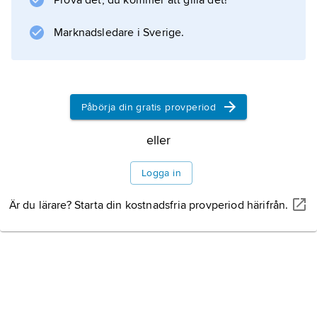
Prova det, du kommer att gilla det!
Marknadsledare i Sverige.
Information om artikeln
Påbörja din gratis provperiod
eller
Logga in
Är du lärare? Starta din kostnadsfria provperiod härifrån.