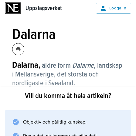
Uppslagsverket
Uppslagsverket
Logga in
Dalarna
Dalarna,
äldre form
Dalarne
,
landskap
i Mellansverige, det största och
nordligaste i Svealand.
Vill du komma åt hela artikeln?
Det gränsar i väster till Norge, i norr till
Härjedalen, i öster till Hälsingland och
Gästrikland, i söder till Västmanland och i
sydväst till Värmland; 29 002 km
Objektiv och pålitlig kunskap.
2