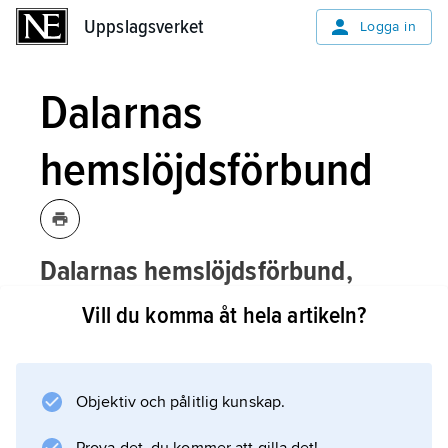
Uppslagsverket
Uppslagsverket
Logga in
Dalarnas
hemslöjdsförbund
Dalarnas hemslöjdsförbund,
Falun, bildades 1937 av sex lokala
Vill du komma åt hela artikeln?
föreningar, vilka i början av seklet
startats av hemslöjdspionjärer som
Ottilia Adelborg i Gagnef, Gustaf
Objektiv och pålitlig kunskap.
Ancarkrona i Leksand och Emma Zorn i
Mora.