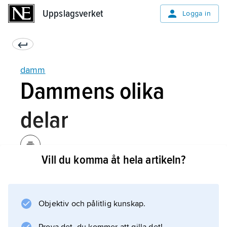
Uppslagsverket
Uppslagsverket
Logga in
damm
Dammens olika
delar
Vill du komma åt hela artikeln?
Med hänsyn till verkningssätt kan dammar
indelas i
kröndammar
Objektiv och pålitlig kunskap.
och
utskovsdammar