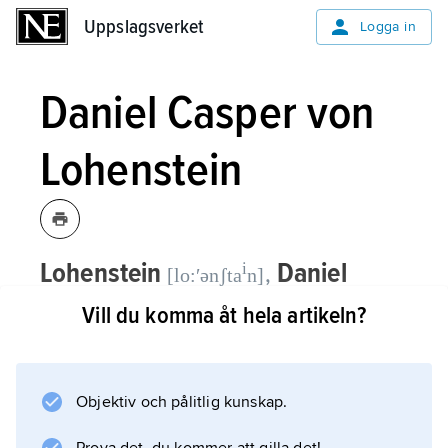
Uppslagsverket
Uppslagsverket
Logga in
Daniel Casper von
Lohenstein
Lohenstein
Daniel
i
,
[lo:ʹənʃta
n]
Casper von,
1635–83, tysk författare.
Vill du komma åt hela artikeln?
Tillsammans med Hofmann
von Hofmannswaldau representerar Daniel
Objektiv och pålitlig kunskap.
Casper von Lohenstein den mest extrema
tyska barocken. Bägge var influerade av