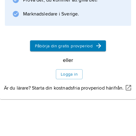
Prova det, du kommer att gilla det!
Marknadsledare i Sverige.
Påbörja din gratis provperiod
eller
Logga in
Är du lärare? Starta din kostnadsfria provperiod härifrån.