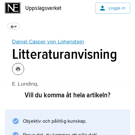
Uppslagsverket
Uppslagsverket
Logga in
Daniel Casper von Lohenstein
Litteraturanvisning
E. Lunding,
Das schlesische Kunstdrama
Vill du komma åt hela artikeln?
(1939);
Objektiv och pålitlig kunskap.
Information om artikeln