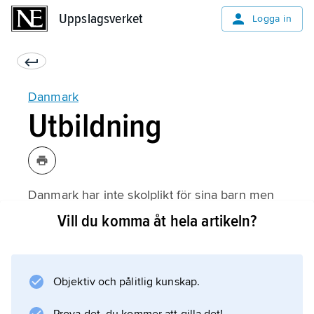
Uppslagsverket
Uppslagsverket
Logga in
Danmark
Utbildning
Danmark har inte skolplikt för sina barn men
väl undervisningsplikt från 7 till 16 års ålder.
Vill du komma åt hela artikeln?
Undervisningsplikt skiljer sig från skolplikt på
så sätt att föräldrar ges möjlighet att välja
undervisningsform till barnen.
Objektiv och pålitlig kunskap.