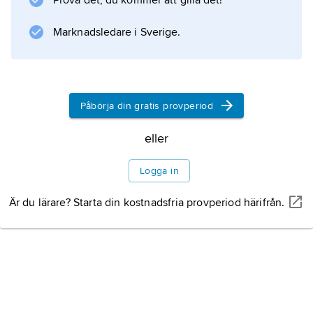
Prova det, du kommer att gilla det!
Information om artikeln
Marknadsledare i Sverige.
Påbörja din gratis provperiod
eller
Logga in
Är du lärare? Starta din kostnadsfria provperiod härifrån.