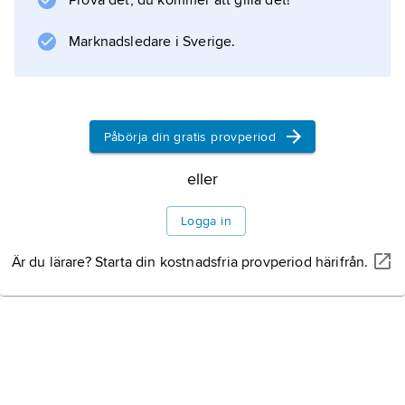
Prova det, du kommer att gilla det!
Information om artikeln
Marknadsledare i Sverige.
Påbörja din gratis provperiod
eller
Logga in
Är du lärare? Starta din kostnadsfria provperiod härifrån.