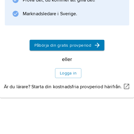
Prova det, du kommer att gilla det!
Marknadsledare i Sverige.
Information om artikeln
Påbörja din gratis provperiod
eller
Logga in
Är du lärare? Starta din kostnadsfria provperiod härifrån.