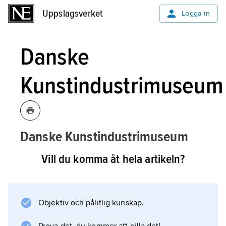
Uppslagsverket
Uppslagsverket
Logga in
Danske
Kunstindustrimuseum
Danske Kunstindustrimuseum
,
[dæʹnskə koʹnstindustrimusɛ:ʹom]
Vill du komma åt hela artikeln?
egentligen
Det danske
Kunstindustrimuseum
,
till 2011 namn på
Designmuseum Danmark
.
Objektiv och pålitlig kunskap.