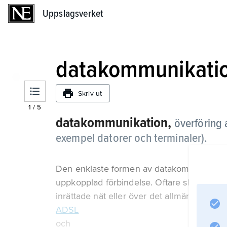
Uppslagsverket
Uppslagsverket
datakommunikati
Skriv ut
1
/
5
datakommunikation,
överföring a
exempel datorer och terminaler).
Den enklaste formen av datakommunikation
uppkopplad förbindelse. Oftare sker datak
inrättade nät eller över det allmänna telenä
ADSL
och