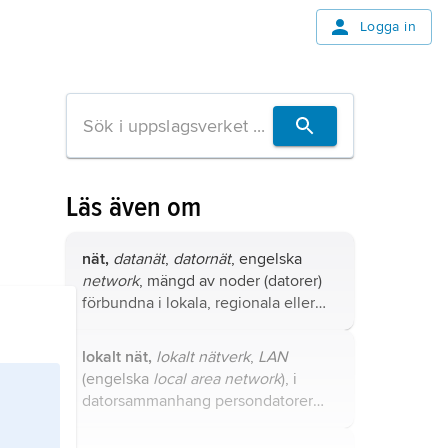
Logga in
Läs även om
nät,
datanät
,
datornät
, engelska
network
, mängd av noder (datorer)
förbundna i lokala, regionala eller
globala nät med grenar
(kommunikationslänkar,
lokalt nät,
lokalt nätverk
,
LAN
dataledningar) och kommunicerande
(engelska
local area network
), i
med hjälp av fastställda protokoll.
datorsammanhang persondatorer
(arbetsstationer) som kopplats
samman så att alla enheter kan