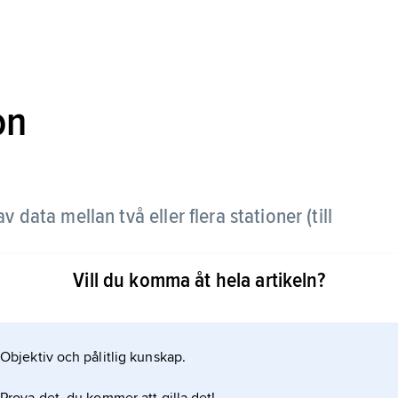
on
v data mellan två eller flera stationer (till
Vill du komma åt hela artikeln?
 är då två stationer kommunicerar via en direkt
ommunikation mellan två stationer över speciellt
tet (se
Objektiv och pålitlig kunskap.