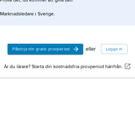
Prova det, du kommer att gilla det!
m data och bild. Under flera decennier har dessutom
Marknadsledare i Sverige.
eller
Påbörja din gratis provperiod
Logga in
Är du lärare? Starta din kostnadsfria provperiod härifrån.