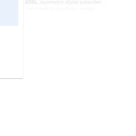
ADSL,
asymmetric digital subscriber
kommunicera med varandra.
line
, teknik för överföring av data
med hög hastighet över vanliga
teleledningar.
WLAN
,
wireless local area network
,
lokalt nätverk för trådlös överföring
av signaler mellan datorer, t.ex. inom
en eller flera byggnader hos ett
företag.
internetprotokoll,
IP-protokoll
(engelska Internet Protocol) är de
kommunikations-protokoll som
används för överföring av
information på internet..
WAP
,
Wireless Application Protocol
,
serie av kommunikationsprotokoll
för åtkomst till internet och dess
olika tjänster från mobiltelefoner
eller andra terminaler (t.ex.
GPRS,
general packet radio service
,
handdatorer) avsedda för trådlösa
tjänst inom digital
mobiltelefoni
.
förbindelser.