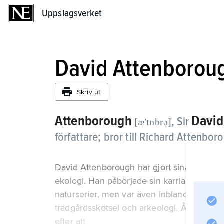
Uppslagsverket
Uppslagsverket
David Attenborou
Skriv ut
Attenborough
David
, Sir
[æʹtnbrə]
författare; bror till Richard Attenbor
David Attenborough har gjort sina viktig
ekologi. Han påbörjade sin karriär inom B
naturserier, men var även inblandad i sändn
trädgårdsskötsel och arkeologi. År 1969 ut
efter att