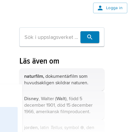
Logga in
Läs även om
naturfilm,
dokumentärfilm som
huvudsakligen skildrar naturen.
Disney
, Walter (
Walt
), född 5
december 1901, död 15 december
1966, amerikansk filmproducent.
jorden,
latin
Tellus
, symbol ⊕, den