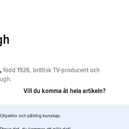
gh
,
född 1926, brittisk TV-producent och
ough.
Vill du komma åt hela artikeln?
aste insatser inom ämnesområdena natur och
BC 1952 och ansvarade tidigt för produktioner av
ingar med inriktning mot bl.a. politik,
Objektiv och pålitlig kunskap.
sågs Attenborough till programdirektör för BBC