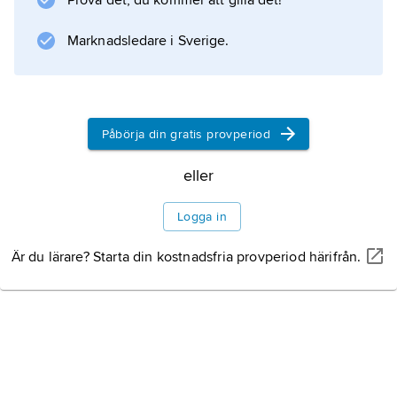
Prova det, du kommer att gilla det!
engelska ligan sex gånger 1996–2003, FA-
cupen två gånger och Champions League en
Marknadsledare i Sverige.
gång (1999).
Påbörja din gratis provperiod
Information om artikeln
eller
Logga in
Är du lärare? Starta din kostnadsfria provperiod härifrån.