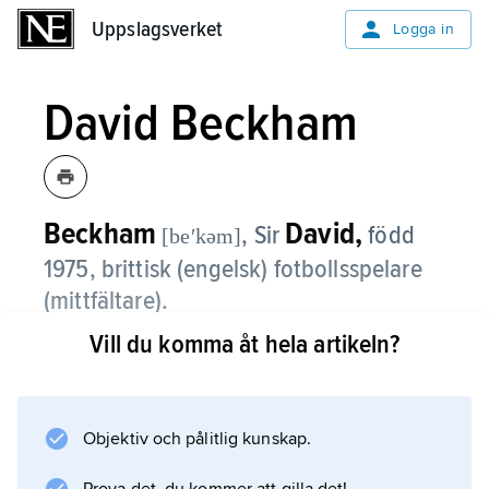
Uppslagsverket
Uppslagsverket
Logga in
David Beckham
Beckham
David,
, Sir
född
[beʹkəm]
1975, brittisk (engelsk) fotbollsspelare
(mittfältare).
Vill du komma åt hela artikeln?
David Beckham nådde stjärnstatus i
klubblaget Manchester United och i
landslaget tack vare sitt eleganta spel, sina
precisa passningar och ett frisparksskytte i
Objektiv och pålitlig kunskap.
världsklass. Med Manchester United vann han