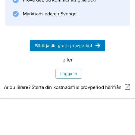
Prova det, du kommer att gilla det!
Observatory.
Marknadsledare i Sverige.
Information om artikeln
Påbörja din gratis provperiod
eller
Logga in
Är du lärare? Starta din kostnadsfria provperiod härifrån.