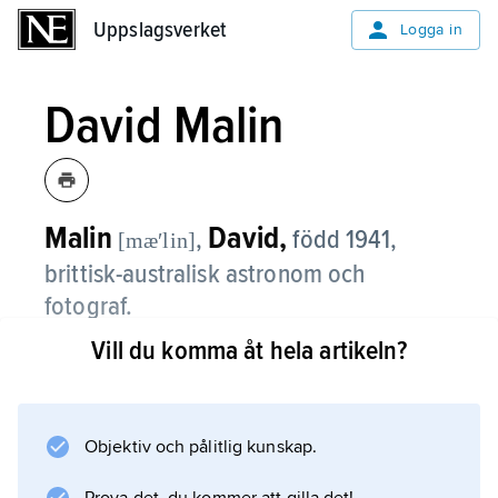
Uppslagsverket
Uppslagsverket
Logga in
David Malin
Malin
David,
,
född 1941,
[mæʹlin]
brittisk-australisk astronom och
fotograf.
Vill du komma åt hela artikeln?
Malin var från början kemist och specialiserad
på mikroskopering och röntgendiffraktion.
Han flyttade till Australien 1975 för att arbeta
på dåvarande Anglo-Australian Observatory
Objektiv och pålitlig kunskap.
(AAO), numera Australian Astronomical