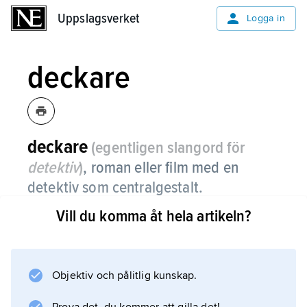
Uppslagsverket
Uppslagsverket
Logga in
deckare
deckare
(egentligen slangord för
detektiv
)
,
roman eller film med en
detektiv som centralgestalt.
Vill du komma åt hela artikeln?
Se
detektivroman
och
detektivfilm
Objektiv och pålitlig kunskap.
.