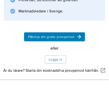
Prova det, du kommer att gilla det!
Marknadsledare i Sverige.
Information om artikeln
Påbörja din gratis provperiod
eller
Logga in
Är du lärare? Starta din kostnadsfria provperiod härifrån.