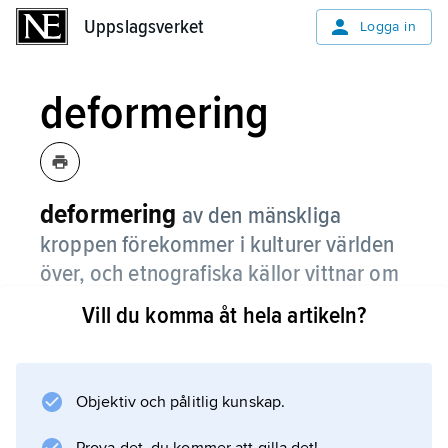
Uppslagsverket
Uppslagsverket
Logga in
deformering
deformering
av den mänskliga
kroppen förekommer i kulturer världen
över, och etnografiska källor vittnar om
otaliga sätt att omforma, stympa eller
Vill du komma åt hela artikeln?
ärra olika kroppsdelar: att ändra
huvudets form eller halsens längd, att
snöra ihop midjan eller fötterna, att
Objektiv och pålitlig kunskap.
företa olika ingrepp på könsorganen,
att åstadkomma ärr i ansiktet eller