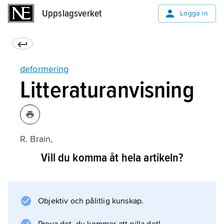
Uppslagsverket
Uppslagsverket
Logga in
deformering
Litteraturanvisning
R. Brain,
The Decorated Body
Vill du komma åt hela artikeln?
(1979).
Objektiv och pålitlig kunskap.
Information om artikeln