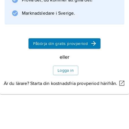
Prova det, du kommer att gilla det!
Marknadsledare i Sverige.
Påbörja din gratis provperiod
eller
Logga in
Är du lärare? Starta din kostnadsfria provperiod härifrån.