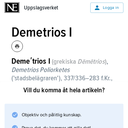
Uppslagsverket
Uppslagsverket
Logga in
Demetrios I
Demeʹtrios
I
(grekiska
Dēmētrios
)
,
Demetrios Poliorketes
(’stadsbelägraren’),
337/336–283 f.Kr.,
kung i Makedonien 294–287, son till
Vill du komma åt hela artikeln?
Antigonos
I
Monophthalmos.
Demetrios deltog från början i sin fars kamp
om arvet efter Alexander den store. År 307
Objektiv och pålitlig kunskap.
f.Kr. befriade han Athen från Kassandros