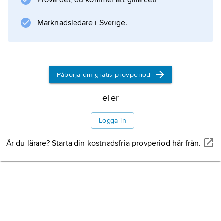
Prova det, du kommer att gilla det!
herravälde genom ett överraskningsanfall på
Pireus med en flottstyrka. Demetrios och
Marknadsledare i Sverige.
Antigonos hyllades då av athenarna som
Theoi Soteres
(’frälsande gudar’).
Påbörja din gratis provperiod
eller
Information om artikeln
Logga in
Är du lärare? Starta din kostnadsfria provperiod härifrån.