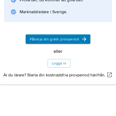
Prova det, du kommer att gilla det!
Marknadsledare i Sverige.
Påbörja din gratis provperiod
eller
Logga in
Är du lärare? Starta din kostnadsfria provperiod härifrån.