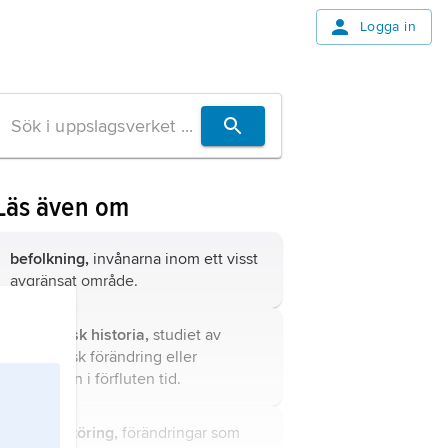
Logga in
Läs även om
befolkning,
invånarna inom ett visst
avgränsat område.
ekonomisk historia,
studiet av
ekonomisk förändring eller
stagnation i förfluten tid.
miljöförstöring,
förändringar som