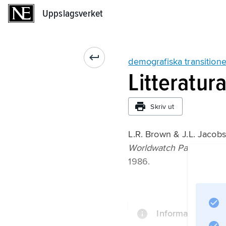
Uppslagsverket
Uppslagsverket
demografiska transition
Litteratur
Skriv ut
L.R. Brown & J.L. Jacob
Worldwatch Paper
1986.
Information om a