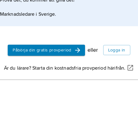
Prova det, du kommer att gilla det!
Marknadsledare i Sverige.
eller
Påbörja din gratis provperiod
Logga in
Är du lärare? Starta din kostnadsfria provperiod härifrån.