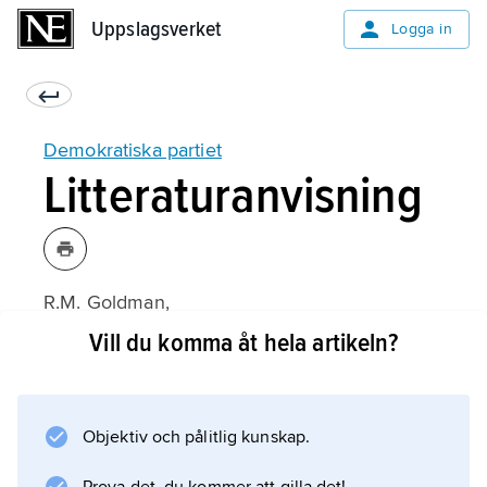
Uppslagsverket
Uppslagsverket
Logga in
Demokratiska partiet
Litteraturanvisning
R.M. Goldman,
The Democratic Party in American Politics
Vill du komma åt hela artikeln?
(1966);
Objektiv och pålitlig kunskap.
Information om artikeln