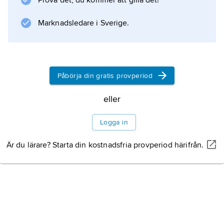
Prova det, du kommer att gilla det!
Marknadsledare i Sverige.
Påbörja din gratis provperiod
eller
Logga in
Är du lärare? Starta din kostnadsfria provperiod härifrån.