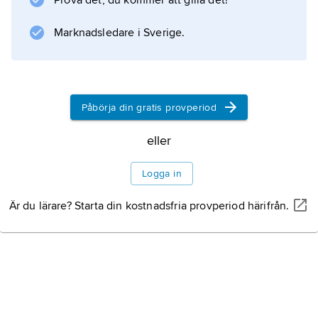
Prova det, du kommer att gilla det!
Marknadsledare i Sverige.
Påbörja din gratis provperiod
eller
Logga in
Är du lärare? Starta din kostnadsfria provperiod härifrån.