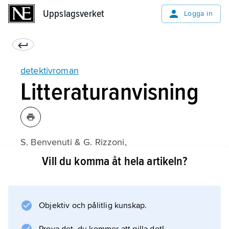
Uppslagsverket
Uppslagsverket
Logga in
detektivroman
Litteraturanvisning
S. Benvenuti & G. Rizzoni,
The Whodunit
Vill du komma åt hela artikeln?
(engelsk översättning 1980);
Objektiv och pålitlig kunskap.
Information om artikeln