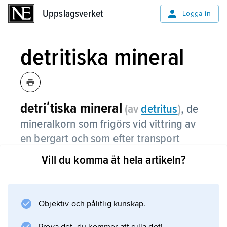
Uppslagsverket
Uppslagsverket
Logga in
detritiska mineral
detriʹtiska mineral
(av
detritus
)
,
de
mineralkorn som frigörs vid vittring av
en bergart och som efter transport
avlagras som grus, sand etc.
Vill du komma åt hela artikeln?
Vid vittring av magmatiska och metamorfa
bergarter är det främst kvarts, fältspater och
tungmineral som frigörs.
Objektiv och pålitlig kunskap.