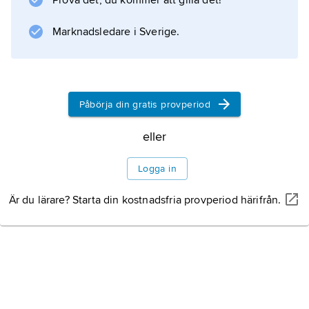
Prova det, du kommer att gilla det!
Marknadsledare i Sverige.
Information om artikeln
Påbörja din gratis provperiod
eller
Logga in
Är du lärare? Starta din kostnadsfria provperiod härifrån.