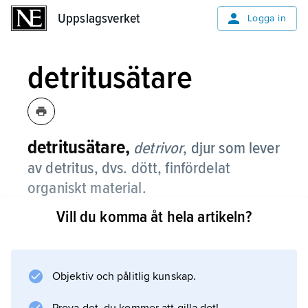
Uppslagsverket
Uppslagsverket
Logga in
detritusätare
detritusätare,
detrivor
,
djur som lever
av detritus, dvs. dött, finfördelat
organiskt material.
Vill du komma åt hela artikeln?
I synnerhet många ryggradslösa djur lever av
detritus, som de insamlar på olika sätt, t.ex.
genom att direkt med munnen äta
detritushaltigt sediment (t.ex. ringmaskar och
Objektiv och pålitlig kunskap.
många insektslarver), genom insugning med