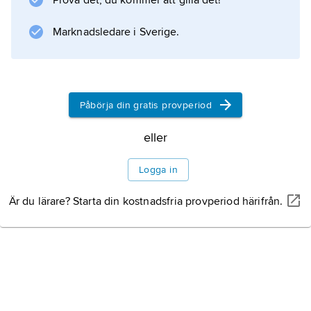
Prova det, du kommer att gilla det!
sifoner (t.ex. musslor), genom uppsamling på
tentakler (t.ex. vissa havsborstmaskar) eller
Marknadsledare i Sverige.
med hjälp av finmaskiga fångstnät (t.ex.
appendikularier och
Påbörja din gratis provperiod
Information om artikeln
eller
Logga in
Är du lärare? Starta din kostnadsfria provperiod härifrån.