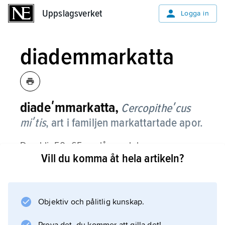
Uppslagsverket
Uppslagsverket
Logga in
diademmarkatta
diadeʹmmarkatta,
Cercopitheʹcus
miʹtis
,
art i familjen markattartade apor.
Den blir 50–65 cm lång och har en svans
Vill du komma åt hela artikeln?
som är något längre än kroppen. Det finns
flera underarter; de varierar mycket i färg, från
blågrått till brungult och brungrönt. De
mörkare underarterna har ett mer eller mindre
Objektiv och pålitlig kunskap.
tydligt ljust diadem. Arten förekommer i