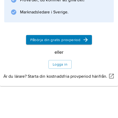
Prova det, du kommer att gilla det!
regnskog och höglänt bambuskog från
nordvästra
Marknadsledare i Sverige.
Information om artikeln
Påbörja din gratis provperiod
eller
Logga in
Är du lärare? Starta din kostnadsfria provperiod härifrån.