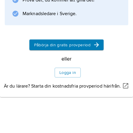
Prova det, du kommer att gilla det!
Marknadsledare i Sverige.
Information om artikeln
Påbörja din gratis provperiod
eller
Logga in
Är du lärare? Starta din kostnadsfria provperiod härifrån.