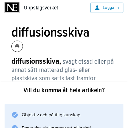
Uppslagsverket
Uppslagsverket
Logga in
diffusionsskiva
diffusionsskiva,
svagt etsad eller på
annat sätt matterad glas- eller
plastskiva som sätts fast framför
kameraobjektivet.
Vill du komma åt hela artikeln?
Diffusionsskivan sprider en del av de
bildalstrande ljusstrålarna vilket ger upphov till
en mjuktecknad bild. På blixt ger den ett
Objektiv och pålitlig kunskap.
mjukare ljus och en större ljusspridning.