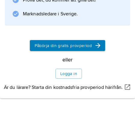
Prova det, du kommer att gilla det!
Marknadsledare i Sverige.
Påbörja din gratis provperiod
eller
Logga in
Är du lärare? Starta din kostnadsfria provperiod härifrån.