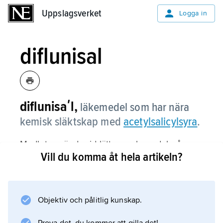
Uppslagsverket
Uppslagsverket
Logga in
diflunisal
diflunisaʹl,
läkemedel som har nära
kemisk släktskap med
acetylsalicylsyra
.
Medlet används vid lättare och medelsvåra
Vill du komma åt hela artikeln?
smärttillstånd.
Objektiv och pålitlig kunskap.
Information om artikeln