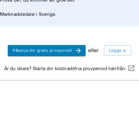
Prova det, du kommer att gilla det!
Marknadsledare i Sverige.
eller
Påbörja din gratis provperiod
Logga in
Är du lärare? Starta din kostnadsfria provperiod härifrån.