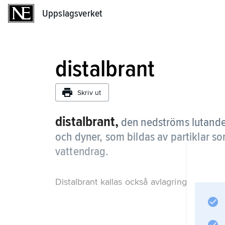
Uppslagsverket
Uppslagsverket
distalbrant
Skriv ut
distalbrant,
den nedströms lutande
och dyner, som bildas av partiklar so
vattendrag.
Distalbrant kallas också avlagringsbranten