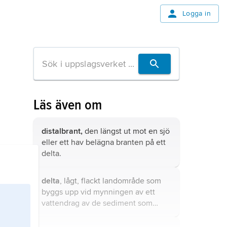
Logga in
Läs även om
distalbrant,
den längst ut mot en sjö
eller ett hav belägna branten på ett
delta.
delta
, lågt, flackt landområde som
byggs upp vid mynningen av ett
vattendrag av de sediment som
vattendraget transporterar ut till
kusten.