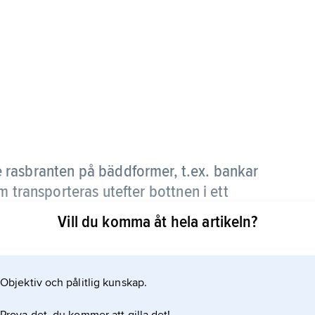
 rasbranten på bäddformer, t.ex. bankar
m transporteras utefter bottnen i ett
Vill du komma åt hela artikeln?
 på läsidan av en vinddyn.
Objektiv och pålitlig kunskap.