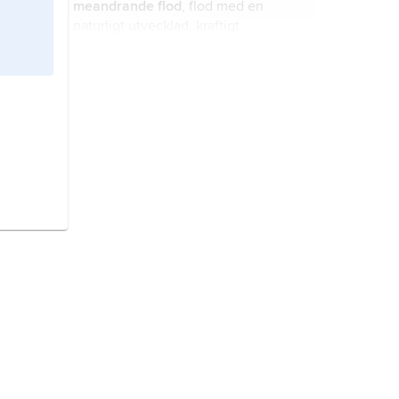
meandrande flod
, flod med en
naturligt utvecklad, kraftigt
vindlande strömfåra, som i ideala fall
har geometriskt regelbundna kurvor.
vattendrag,
sammanfattande
benämning på strömmar med
ytvatten.
dyn,
kulle eller långsträckt rygg som
bildats genom avlagring av
vindtransporterad sand.
floderosion,
fluvial erosion
, erosion
med hjälp av rinnande vatten i
vattendrag av olika storlek.
sedimentation,
sedimentering
,
metod eller teknik för avskiljande av
i vätska uppslammade partiklar.