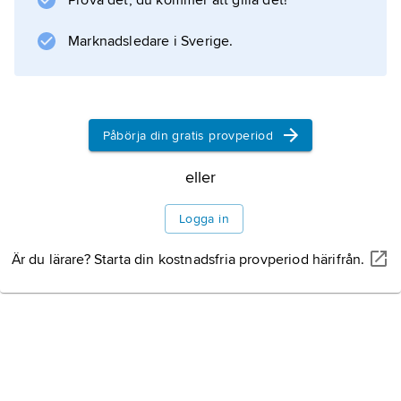
Prova det, du kommer att gilla det!
Marknadsledare i Sverige.
Påbörja din gratis provperiod
eller
Logga in
Är du lärare? Starta din kostnadsfria provperiod härifrån.