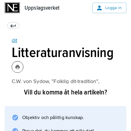
Uppslagsverket
Uppslagsverket
Logga in
dit
Litteraturanvisning
C.W. von Sydow, ”Folklig dit-tradition”,
Folkminnen och folktankar
Vill du komma åt hela artikeln?
1937.
Objektiv och pålitlig kunskap.
Information om artikeln