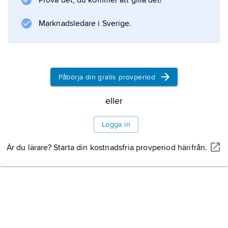
Prova det, du kommer att gilla det!
Marknadsledare i Sverige.
Påbörja din gratis provperiod
eller
Logga in
Är du lärare? Starta din kostnadsfria provperiod härifrån.