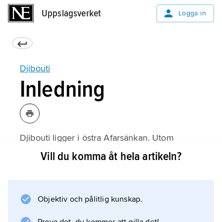
Uppslagsverket
Uppslagsverket
Logga in
Djibouti
Inledning
Djibouti ligger i östra Afarsänkan. Utom
kustslätter närmast havet består landet till stor
Vill du komma åt hela artikeln?
del av lavaplatåer. Norra delen är ett bergland
som i Moussa Ali når 2 021 m över havet.
Landet består nästan helt av öken med
Objektiv och pålitlig kunskap.
sparsam vegetation av taggiga buskar och
gräs.