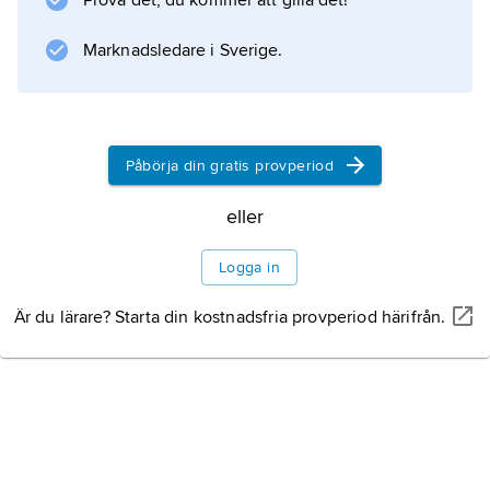
Prova det, du kommer att gilla det!
Marknadsledare i Sverige.
Påbörja din gratis provperiod
eller
Logga in
Är du lärare? Starta din kostnadsfria provperiod härifrån.