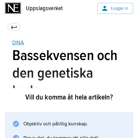
Uppslagsverket
Uppslagsverket
Logga in
DNA
Bassekvensen och
den genetiska
koden
Vill du komma åt hela artikeln?
Ordningsföljden mellan baserna i kedjan (
Objektiv och pålitlig kunskap.
bas-sekvensen
) utgör grunden för en informationskod, ett