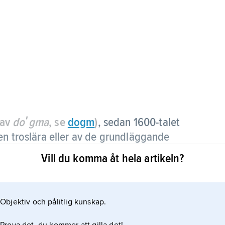
 av
doʹgma
, se
dogm
)
, sedan 1600-talet
en troslära eller av de grundläggande
Vill du komma åt hela artikeln?
som en utveckling av den kristna läran, ibland­ som
de kristna trosläror. I Sverige har dogmatik på
Objektiv och pålitlig kunskap.
ersitetsämne som gäller studiet av kristna
ch med 1990 faller de vetenskapliga