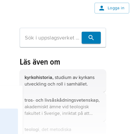
Logga in
Läs även om
kyrkohistoria,
studium av kyrkans
utveckling och roll i samhället.
tros- och livsåskådningsvetenskap,
akademiskt ämne vid teologisk
fakultet i Sverige, inriktat på att
beskriva och analysera kristna
trosåskådningar och andra livssyner i
teologi
, det metodiska
historia och nutid.