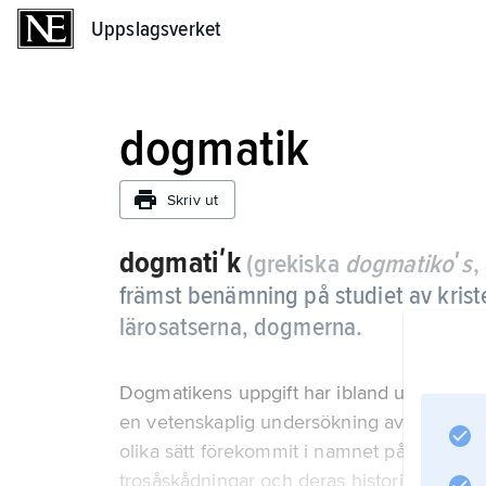
Uppslagsverket
Uppslagsverket
dogmatik
Skriv ut
dogmatiʹk
(grekiska
dogmatikoʹs
,
främst benämning på studiet av krist
lärosatserna, dogmerna.
Dogmatikens uppgift har ibland uppfattats 
en vetenskaplig undersökning av föreliggan
olika sätt förekommit i namnet på det univ
trosåskådningar och deras historia. Från o