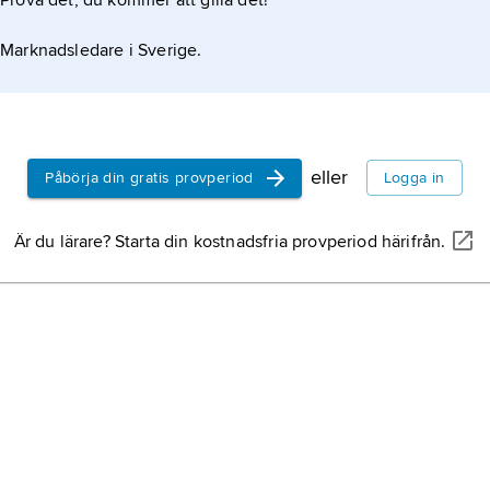
Prova det, du kommer att gilla det!
Marknadsledare i Sverige.
eller
Påbörja din gratis provperiod
Logga in
Är du lärare? Starta din kostnadsfria provperiod härifrån.