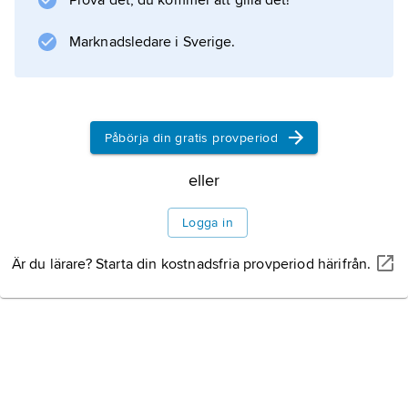
Prova det, du kommer att gilla det!
erövringar. Dominikanska republikens
nuvarande huvudstad, Santo Domingo,
Marknadsledare i Sverige.
grundades 1496.
Långvariga diktaturer
Joaquín Balaguer
Påbörja din gratis provperiod
dominerande politiker
eller
Nytt parti till makten
Logga in
Är du lärare? Starta din kostnadsfria provperiod härifrån.
Information om artikeln