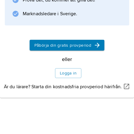
Prova det, du kommer att gilla det!
till mellan 5 000 och 10 000. I landet finns
också små grupper av buddhister,
Marknadsledare i Sverige.
Information om artikeln
Påbörja din gratis provperiod
eller
Logga in
Är du lärare? Starta din kostnadsfria provperiod härifrån.