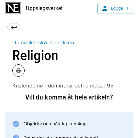
Uppslagsverket
Uppslagsverket
Logga in
Dominikanska republiken
Religion
Kristendomen dominerar och omfattar 95
procent av befolkningen. Katolska kyrkan är
Vill du komma åt hela artikeln?
störst bland de kristna samfunden med över
80 procent av befolkningen som medlemmar.
Protestanterna utgör cirka 8 procent, och
Objektiv och pålitlig kunskap.
bland dessa är sjundedagsadventisterna flest.
Olika regeringskällor uppger antalet muslimer