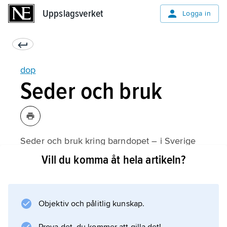
Uppslagsverket
Uppslagsverket
Logga in
dop
Seder och bruk
Seder och bruk kring barndopet – i Sverige
såväl som på andra håll – har ofta förknippats
Vill du komma åt hela artikeln?
med folktro, och gemensamt för dem alla är
att de avses främja barnets lycka.
Objektiv och pålitlig kunskap.