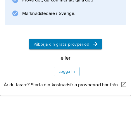
Prova det, du kommer att gilla det!
Information om artikeln
Marknadsledare i Sverige.
Påbörja din gratis provperiod
eller
Logga in
Är du lärare? Starta din kostnadsfria provperiod härifrån.