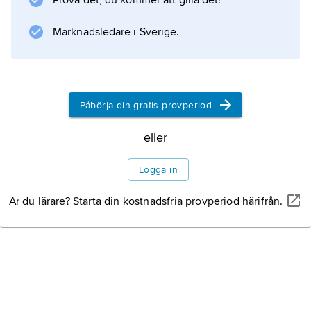
Prova det, du kommer att gilla det!
Marknadsledare i Sverige.
Påbörja din gratis provperiod
eller
Logga in
Är du lärare? Starta din kostnadsfria provperiod härifrån.