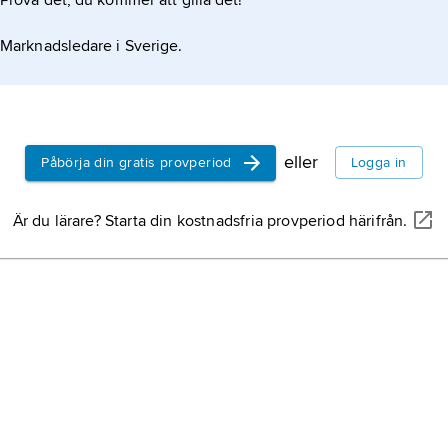
Prova det, du kommer att gilla det!
Marknadsledare i Sverige.
eller
Påbörja din gratis provperiod
Logga in
Är du lärare? Starta din kostnadsfria provperiod härifrån.