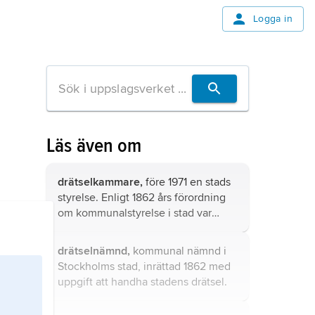
Logga in
Läs även om
drätselkammare,
före 1971 en stads
styrelse. Enligt 1862 års förordning
om kommunalstyrelse i stad var
drätselkammaren det organ, tillsatt
av stadsfullmäktige eller allmän
drätselnämnd,
kommunal nämnd i
rådstuga, som skulle förvalta stadens
Stockholms stad, inrättad 1862 med
finanser och fastigheter och handha
uppgift att handha stadens drätsel.
vissa andra, företrädesvis
ekonomiska, ärenden.