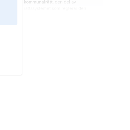
kommunalrätt,
den del av
rättssystemet som reglerar den
kommunala verksamheten.
fyrk
, tidigare skatteenhet (jämför
skattekrona
), taxerings- och
rösträttsnorm på landsbygden 1862–
1909.
köping,
samhällsbildning som
upphörde i samband med
kommunreformen 1971.
kommunal självstyrelse,
styrelseform enligt vilken lokala
enheter ombesörjer kollektivt
finansierade förvaltningsuppgifter
med möjlighet för kommunens
bygglagstiftning,
samlande
medlemmar att fatta beslut och
beteckning för lagar som rör
direkt medverka i
markanvändning, planering och