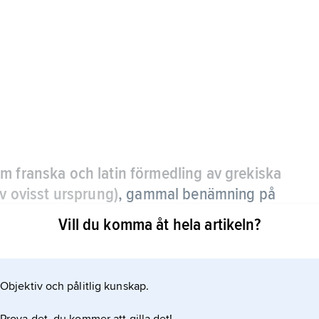
m franska och latin förmedling av grekiska
av ovisst ursprung)
, gammal benämning på
erket.
Vill du komma åt hela artikeln?
i stad var drätsel beteckning för städernas
Objektiv och pålitlig kunskap.