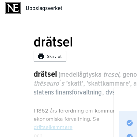
Uppslagsverket
Uppslagsverket
drätsel
Skriv ut
drätsel
(medellågtyska
tresel
, geno
thēsauroʹs
’skatt’, ’skattkammare’, 
statens finansförvaltning, dvs. statsv
I 1862 års förordning om kommunalstyrelse 
ekonomiska förvaltning. Se
drätselkammare
och