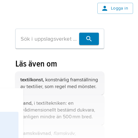
Logga in
Läs även om
textilkonst,
konstnärlig framställning
av textilier, som regel med mönster.
band,
i textiltekniken: en
tvådimensionellt bestämd dukvara,
vanligen mindre än 500 mm bred.
flamskvävnad
,
flamskväv
,