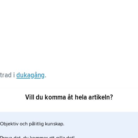
rad i
dukagång
.
Vill du komma åt hela artikeln?
tt ullgarn på linnebotten, har vävts i Skåne (jämför
Objektiv och pålitlig kunskap.