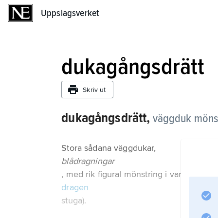
Uppslagsverket
Uppslagsverket
dukagångsdrätt
Skriv ut
dukagångsdrätt,
väggduk mönst
Stora sådana väggdukar,
blådragningar
, med rik figural mönstring i vanligen blå
dragen
stuga).