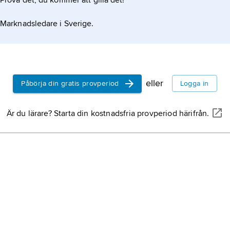
Prova det, du kommer att gilla det!
Marknadsledare i Sverige.
eller
Påbörja din gratis provperiod
Logga in
Är du lärare? Starta din kostnadsfria provperiod härifrån.