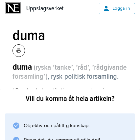
Uppslagsverket
Uppslagsverket
Logga in
duma
duma
(ryska ’tanke’, ’råd’, ’rådgivande
församling’)
,
rysk politisk församling.
I Rysslands konstitution, som antogs i
Vill du komma åt hela artikeln?
december 1993, är
statsduman
den ryska parlamentariska församlingens
underhus. Statsduman har 450 ledamöter,
Objektiv och pålitlig kunskap.
varav ena hälften väljs i enmansvalkretsar och