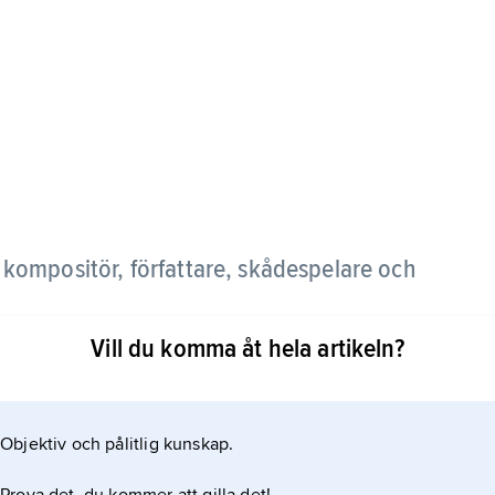
 kompositör, författare, skådespelare och
Vill du komma åt hela artikeln?
och kyrkomusiker när han 1961 startade en egen
ade folkoperor vilkas dramatiska stoff hämtades
gor. Ladipo debuterade med operan
Objektiv och pålitlig kunskap.