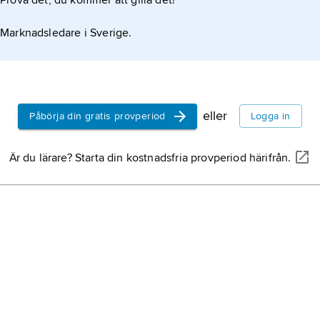
Prova det, du kommer att gilla det!
Marknadsledare i Sverige.
eller
Påbörja din gratis provperiod
Logga in
Är du lärare? Starta din kostnadsfria provperiod härifrån.