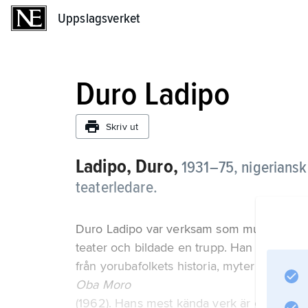
Uppslagsverket
Uppslagsverket
Duro Ladipo
Skriv ut
Ladipo, Duro,
1931–75,
nigeriansk
teaterledare.
Duro Ladipo var verksam som musiklärare 
teater och bildade en trupp. Han komponer
från yorubafolkets historia, myter och sa
Oba Moro
(1962). Hans mest kända verk är operan