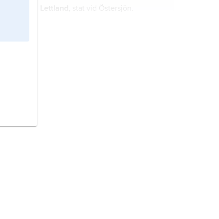
Lettland,
stat vid Östersjön.
Finland,
stat i Nordeuropa.
Danmark,
stat i Nordeuropa.
Ryssland,
Ryska federationen
, stat i
norra Europa och Asien.
Irland,
ö i norra Atlanten, den näst
största av Brittiska öarna; 82 378
2
km
, 7,1 miljoner invånare (2022).
Italien,
stat i södra Europa.
Indien,
förbundsrepublik i södra
Asien.