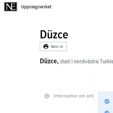
Uppslagsverket
Uppslagsverket
Düzce
Skriv ut
Düzce,
stad i nordvästra Turki
Information om artikeln