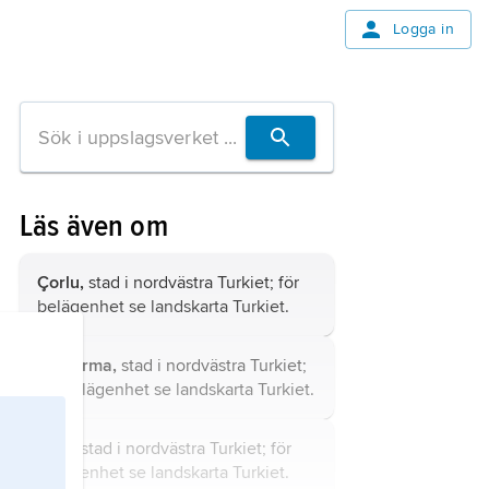
Logga in
Läs även om
Çorlu,
stad i nordvästra Turkiet; för
belägenhet se landskarta
Turkiet
.
Bandırma,
stad i nordvästra Turkiet;
för belägenhet se landskarta
Turkiet
.
Bolu,
stad i nordvästra Turkiet; för
belägenhet se landskarta
Turkiet
.