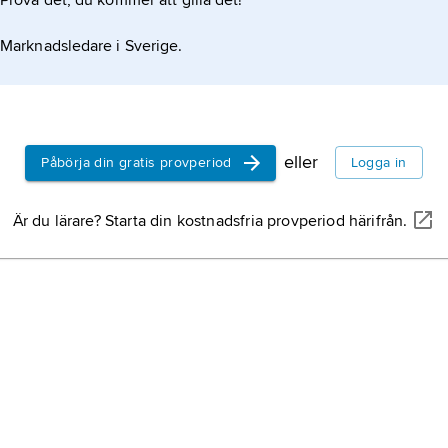
Prova det, du kommer att gilla det!
Marknadsledare i Sverige.
eller
Påbörja din gratis provperiod
Logga in
Är du lärare? Starta din kostnadsfria provperiod härifrån.