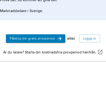
Prova det, du kommer att gilla det!
Marknadsledare i Sverige.
eller
Påbörja din gratis provperiod
Logga in
Är du lärare? Starta din kostnadsfria provperiod härifrån.