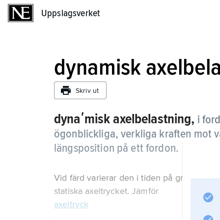
Uppslagsverket
Uppslagsverket
dynamisk axelbela
Skriv ut
dynaʹmisk axelbelastning,
i fo
ögonblickliga, verkliga kraften mot 
längsposition på ett fordon.
Vid färd varierar den i tiden på grund av 
statiska axeltrycket. Jämför
axeltryck
.