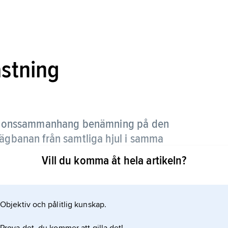
stning
rdonssammanhang benämning på den
vägbanan från samtliga hjul i samma
Vill du komma åt hela artikeln?
vägojämnheter m.m. kring ett medelvärde, det
Objektiv och pålitlig kunskap.